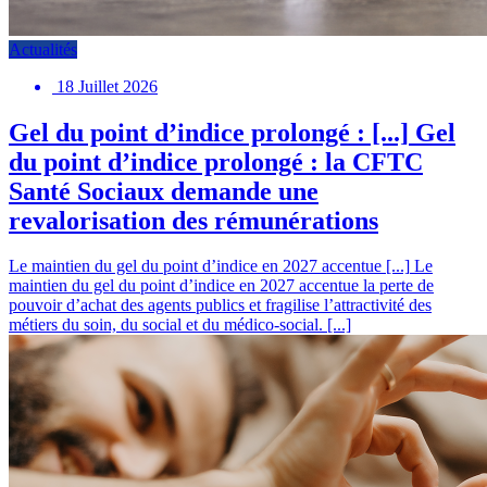
Actualités
18 Juillet 2026
Gel du point d’indice prolongé : [...]
Gel
du point d’indice prolongé : la CFTC
Santé Sociaux demande une
revalorisation des rémunérations
Le maintien du gel du point d’indice en 2027 accentue [...]
Le
maintien du gel du point d’indice en 2027 accentue la perte de
pouvoir d’achat des agents publics et fragilise l’attractivité des
métiers du soin, du social et du médico-social. [...]