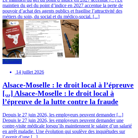
maintien du gel du point d’indice en 2027 accentue la perte de
pouvoir d’achat des agents publics et fragilise l’attractivité des
métiers du soin, du social et du médico-social. [...]
Actualités
14 juillet 2026
Alsace-Moselle : le droit local à l’épreuve
[...]
Alsace-Moselle : le droit local à
l’épreuve de la lutte contre la fraude
Depuis le 27 juin 2026, les employeurs peuvent demander [...]
Depuis le 27 juin 2026, les employeurs peuvent demander une
contre-visite médicale lorsqu’ils maintiennent le salaire d’un salarié
en arrêt maladie. Une évolution qui soulève des inquiétudes sur
l’avenir d’une [...]