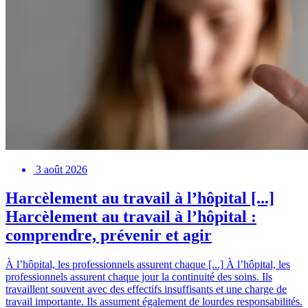
3 août 2026
Harcèlement au travail à l’hôpital [...]
Harcèlement au travail à l’hôpital :
comprendre, prévenir et agir
À l’hôpital, les professionnels assurent chaque [...]
À l’hôpital, les
professionnels assurent chaque jour la continuité des soins. Ils
travaillent souvent avec des effectifs insuffisants et une charge de
travail importante. Ils assument également de lourdes responsabilités.