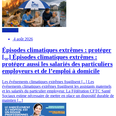
Actualités
4 août 2026
Épisodes climatiques extrêmes : protéger
[...]
Épisodes climatiques extrêmes :
protéger aussi les salariés des particuliers
employeurs et de l’emploi à domicile
Les événements climatiques extrêmes fragilisent [...]
Les
événements climatiques extrêmes fragilisent les assistants maternels
et les salariés du particulier employeur. La Fédération CFTC Santé
Sociaux estime nécessaire de mettre en place un dispositif durable de
maintien [...]