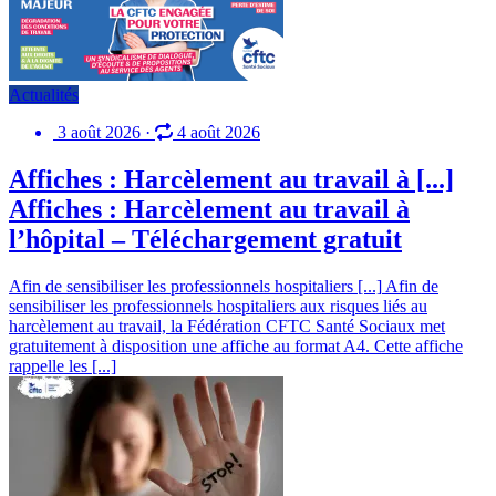
Actualités
3 août 2026
·
4 août 2026
Affiches : Harcèlement au travail à [...]
Affiches : Harcèlement au travail à
l’hôpital – Téléchargement gratuit
Afin de sensibiliser les professionnels hospitaliers [...]
Afin de
sensibiliser les professionnels hospitaliers aux risques liés au
harcèlement au travail, la Fédération CFTC Santé Sociaux met
gratuitement à disposition une affiche au format A4. Cette affiche
rappelle les [...]