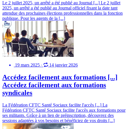
Le 2 juillet 2025, un arrêté a été publié au Journal [...]
Le 2 juillet
2025, un arrêté a été publié au Journal officiel fixant la date tant
attendue des prochaines élections professionnelles dans la fonction
publique. Pour les agents de la [...]
19 mars 2025
·
14 janvier 2026
Accédez facilement aux formations [...]
Accédez facilement aux formations
syndicales
La Fédération CFTC Santé Sociaux facilite l'accès [...]
La
Fédération CFTC Santé Sociaux facilite l'accès aux formations pour
ses militants. Grâce à un lien de préinscription, découvrez des
sessions adaptées à vos besoins et bénéficiez de vos droits [...]