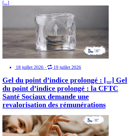
[...]
18 juillet 2026
·
19 juillet 2026
Gel du point d’indice prolongé : [...]
Gel
du point d’indice prolongé : la CFTC
Santé Sociaux demande une
revalorisation des rémunérations