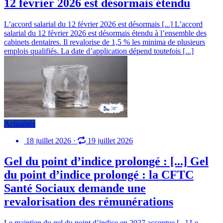
12 février 2026 est désormais étendu
L’accord salarial du 12 février 2026 est désormais [...]
L’accord
salarial du 12 février 2026 est désormais étendu à l’ensemble des
cabinets dentaires. Il revalorise de 1,5 % les minima de plusieurs
emplois qualifiés. La date d’application dépend toutefois [...]
Actualités
18 juillet 2026
·
19 juillet 2026
Gel du point d’indice prolongé : [...]
Gel
du point d’indice prolongé : la CFTC
Santé Sociaux demande une
revalorisation des rémunérations
Le maintien du gel du point d’indice en 2027 accentue [...]
Le