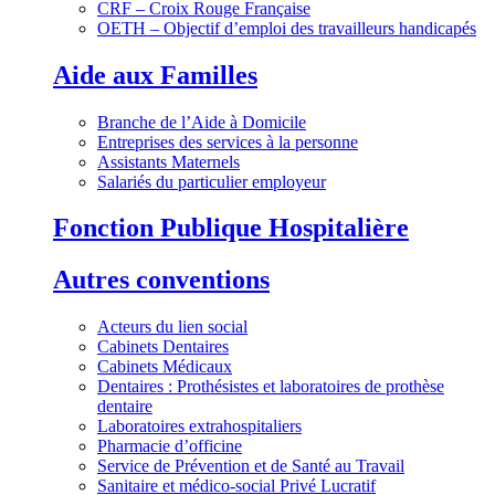
CRF – Croix Rouge Française
OETH – Objectif d’emploi des travailleurs handicapés
Aide aux Familles
Branche de l’Aide à Domicile
Entreprises des services à la personne
Assistants Maternels
Salariés du particulier employeur
Fonction Publique Hospitalière
Autres conventions
Acteurs du lien social
Cabinets Dentaires
Cabinets Médicaux
Dentaires : Prothésistes et laboratoires de prothèse
dentaire
Laboratoires extrahospitaliers
Pharmacie d’officine
Service de Prévention et de Santé au Travail
Sanitaire et médico-social Privé Lucratif