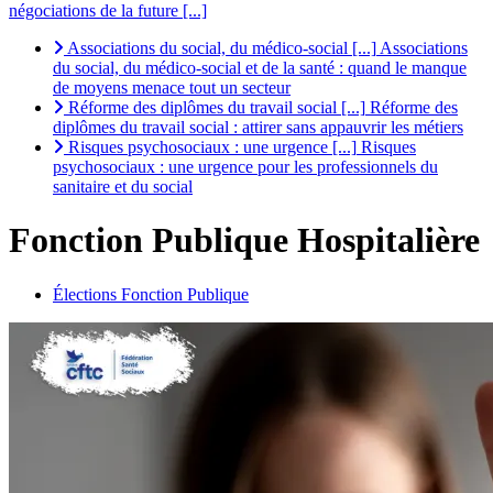
négociations de la future [...]
Associations du social, du médico-social [...]
Associations
du social, du médico-social et de la santé : quand le manque
de moyens menace tout un secteur
Réforme des diplômes du travail social [...]
Réforme des
diplômes du travail social : attirer sans appauvrir les métiers
Risques psychosociaux : une urgence [...]
Risques
psychosociaux : une urgence pour les professionnels du
sanitaire et du social
Fonction Publique Hospitalière
Élections Fonction Publique