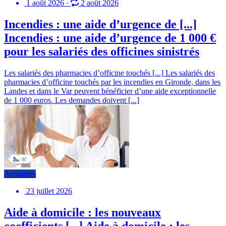
1 août 2026
·
2 août 2026
Incendies : une aide d’urgence de [...]
Incendies : une aide d’urgence de 1 000 €
pour les salariés des officines sinistrés
Les salariés des pharmacies d’officine touchés [...]
Les salariés des
pharmacies d’officine touchés par les incendies en Gironde, dans les
Landes et dans le Var peuvent bénéficier d’une aide exceptionnelle
de 1 000 euros. Les demandes doivent [...]
Actualités
23 juillet 2026
Aide à domicile : les nouveaux
coefficients [...]
Aide à domicile : les