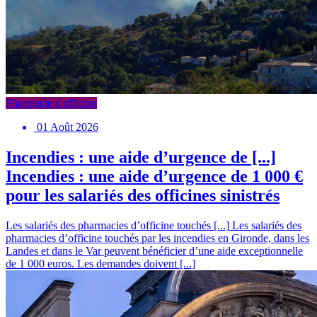
Pharmacie d'officine
01 Août 2026
Incendies : une aide d’urgence de [...]
Incendies : une aide d’urgence de 1 000 €
pour les salariés des officines sinistrés
Les salariés des pharmacies d’officine touchés [...]
Les salariés des
pharmacies d’officine touchés par les incendies en Gironde, dans les
Landes et dans le Var peuvent bénéficier d’une aide exceptionnelle
de 1 000 euros. Les demandes doivent [...]