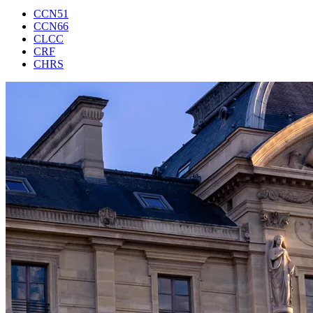
CCN51
CCN66
CLCC
CRF
CHRS