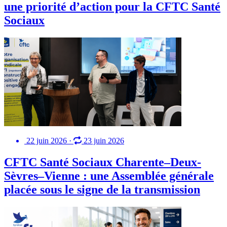
une priorité d’action pour la CFTC Santé
Sociaux
22 juin 2026
·
23 juin 2026
CFTC Santé Sociaux Charente–Deux-
Sèvres–Vienne : une Assemblée générale
placée sous le signe de la transmission