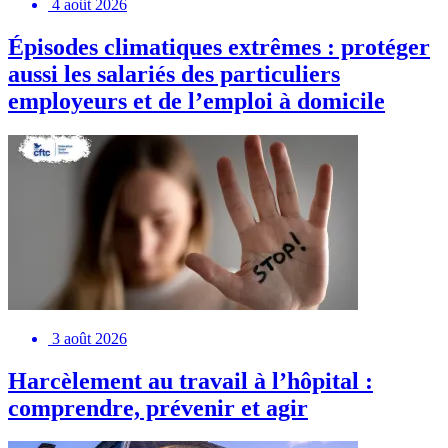
4 août 2026
Épisodes climatiques extrêmes : protéger
aussi les salariés des particuliers
employeurs et de l’emploi à domicile
3 août 2026
Harcèlement au travail à l’hôpital :
comprendre, prévenir et agir